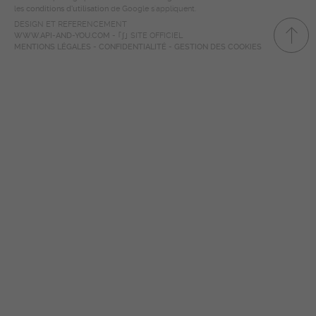
les
conditions d'utilisation
de Google s'appliquent.
DESIGN ET REFERENCEMENT
WWW.API-AND-YOU.COM
-
｢∫｣ SITE OFFICIEL
MENTIONS LÉGALES
-
CONFIDENTIALITÉ
-
GESTION DES COOKIES
Panneau de gestion des cookies